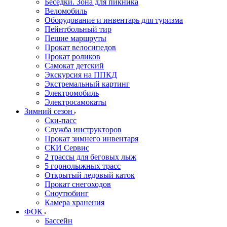
Беседки. Зона для пикника
Веломобиль
Оборудование и инвентарь для туризма
Пейнтбольный тир
Пешие маршруты
Прокат велосипедов
Прокат роликов
Самокат детский
Экскурсия на ППКД
Экстремальный картинг
Электромобиль
Электросамокаты
Зимний сезон
Ски-пасс
Служба инструкторов
Прокат зимнего инвентаря
СКИ Сервис
2 трассы для беговых лыж
5 горнолыжных трасс
Открытый ледовый каток
Прокат снегоходов
Сноутюбинг
Камера хранения
ФОК
Бассейн