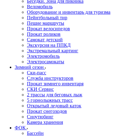
Беседки. Зона для пикника
Веломобиль
Оборудование и инвентарь для туризма
Пейнтбольный тир
Пешие маршруты
Прокат велосипедов
Прокат роликов
Самокат детский
Экскурсия на ППКД
Экстремальный картинг
Электромобиль
Электросамокаты
Зимний сезон
Ски-пасс
Служба инструкторов
Прокат зимнего инвентаря
СКИ Сервис
2 трассы для беговых лыж
5 горнолыжных трасс
Открытый ледовый каток
Прокат снегоходов
Сноутюбинг
Камера хранения
ФОК
Бассейн