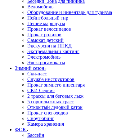
Беседки. Зона для пикника
Веломобиль
Оборудование и инвентарь для туризма
Пейнтбольный тир
Пешие маршруты
Прокат велосипедов
Прокат роликов
Самокат детский
Экскурсия на ППКД
Экстремальный картинг
Электромобиль
Электросамокаты
Зимний сезон
Ски-пасс
Служба инструкторов
Прокат зимнего инвентаря
СКИ Сервис
2 трассы для беговых лыж
5 горнолыжных трасс
Открытый ледовый каток
Прокат снегоходов
Сноутюбинг
Камера хранения
ФОК
Бассейн