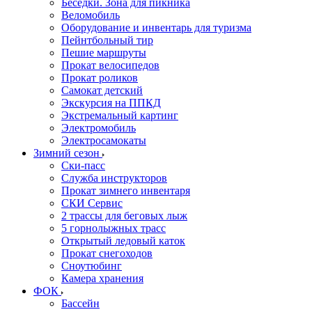
Беседки. Зона для пикника
Веломобиль
Оборудование и инвентарь для туризма
Пейнтбольный тир
Пешие маршруты
Прокат велосипедов
Прокат роликов
Самокат детский
Экскурсия на ППКД
Экстремальный картинг
Электромобиль
Электросамокаты
Зимний сезон
Ски-пасс
Служба инструкторов
Прокат зимнего инвентаря
СКИ Сервис
2 трассы для беговых лыж
5 горнолыжных трасс
Открытый ледовый каток
Прокат снегоходов
Сноутюбинг
Камера хранения
ФОК
Бассейн