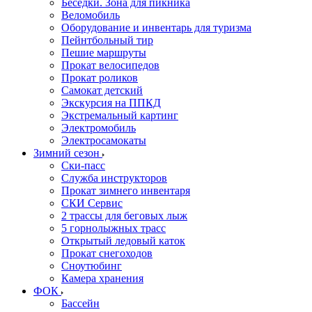
Беседки. Зона для пикника
Веломобиль
Оборудование и инвентарь для туризма
Пейнтбольный тир
Пешие маршруты
Прокат велосипедов
Прокат роликов
Самокат детский
Экскурсия на ППКД
Экстремальный картинг
Электромобиль
Электросамокаты
Зимний сезон
Ски-пасс
Служба инструкторов
Прокат зимнего инвентаря
СКИ Сервис
2 трассы для беговых лыж
5 горнолыжных трасс
Открытый ледовый каток
Прокат снегоходов
Сноутюбинг
Камера хранения
ФОК
Бассейн