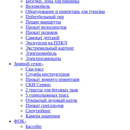
Беседки. Зона для пикника
Веломобиль
Оборудование и инвентарь для туризма
Пейнтбольный тир
Пешие маршруты
Прокат велосипедов
Прокат роликов
Самокат детский
Экскурсия на ППКД
Экстремальный картинг
Электромобиль
Электросамокаты
Зимний сезон
Ски-пасс
Служба инструкторов
Прокат зимнего инвентаря
СКИ Сервис
2 трассы для беговых лыж
5 горнолыжных трасс
Открытый ледовый каток
Прокат снегоходов
Сноутюбинг
Камера хранения
ФОК
Бассейн