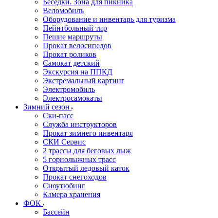
Беседки. Зона для пикника
Веломобиль
Оборудование и инвентарь для туризма
Пейнтбольный тир
Пешие маршруты
Прокат велосипедов
Прокат роликов
Самокат детский
Экскурсия на ППКД
Экстремальный картинг
Электромобиль
Электросамокаты
Зимний сезон
Ски-пасс
Служба инструкторов
Прокат зимнего инвентаря
СКИ Сервис
2 трассы для беговых лыж
5 горнолыжных трасс
Открытый ледовый каток
Прокат снегоходов
Сноутюбинг
Камера хранения
ФОК
Бассейн