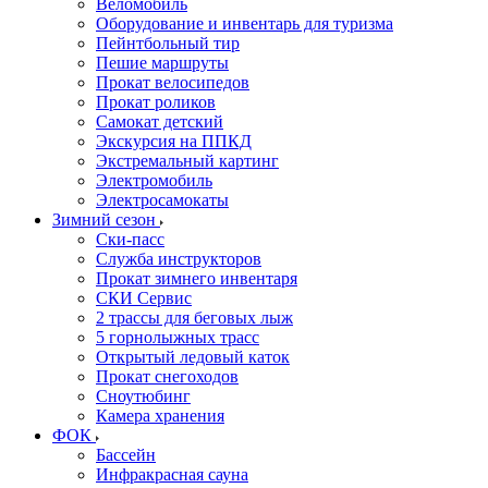
Веломобиль
Оборудование и инвентарь для туризма
Пейнтбольный тир
Пешие маршруты
Прокат велосипедов
Прокат роликов
Самокат детский
Экскурсия на ППКД
Экстремальный картинг
Электромобиль
Электросамокаты
Зимний сезон
Ски-пасс
Служба инструкторов
Прокат зимнего инвентаря
СКИ Сервис
2 трассы для беговых лыж
5 горнолыжных трасс
Открытый ледовый каток
Прокат снегоходов
Сноутюбинг
Камера хранения
ФОК
Бассейн
Инфракрасная сауна