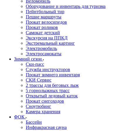
Веломобиль
Оборудование и инвентарь для туризма
Пейнтбольный тир
Пешие маршруты
Прокат велосипедов
Прокат роликов
Самокат детский
Экскурсия на ППКД
Экстремальный картинг
Электромобиль
Электросамокаты
Зимний сезон
Ски-пасс
Служба инструкторов
Прокат зимнего инвентаря
СКИ Сервис
2 трассы для беговых лыж
5 горнолыжных трасс
Открытый ледовый каток
Прокат снегоходов
Сноутюбинг
Камера хранения
ФОК
Бассейн
Инфракрасная сауна