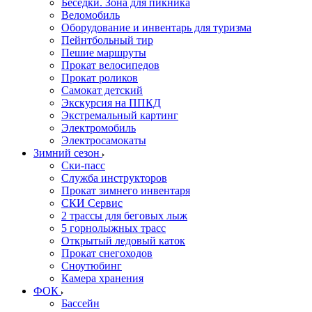
Беседки. Зона для пикника
Веломобиль
Оборудование и инвентарь для туризма
Пейнтбольный тир
Пешие маршруты
Прокат велосипедов
Прокат роликов
Самокат детский
Экскурсия на ППКД
Экстремальный картинг
Электромобиль
Электросамокаты
Зимний сезон
Ски-пасс
Служба инструкторов
Прокат зимнего инвентаря
СКИ Сервис
2 трассы для беговых лыж
5 горнолыжных трасс
Открытый ледовый каток
Прокат снегоходов
Сноутюбинг
Камера хранения
ФОК
Бассейн