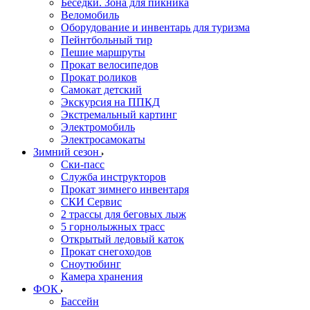
Беседки. Зона для пикника
Веломобиль
Оборудование и инвентарь для туризма
Пейнтбольный тир
Пешие маршруты
Прокат велосипедов
Прокат роликов
Самокат детский
Экскурсия на ППКД
Экстремальный картинг
Электромобиль
Электросамокаты
Зимний сезон
Ски-пасс
Служба инструкторов
Прокат зимнего инвентаря
СКИ Сервис
2 трассы для беговых лыж
5 горнолыжных трасс
Открытый ледовый каток
Прокат снегоходов
Сноутюбинг
Камера хранения
ФОК
Бассейн