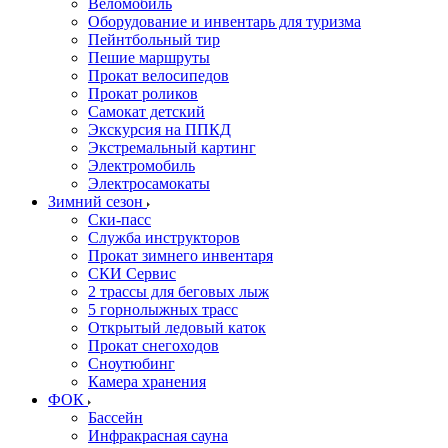
Веломобиль
Оборудование и инвентарь для туризма
Пейнтбольный тир
Пешие маршруты
Прокат велосипедов
Прокат роликов
Самокат детский
Экскурсия на ППКД
Экстремальный картинг
Электромобиль
Электросамокаты
Зимний сезон
Ски-пасс
Служба инструкторов
Прокат зимнего инвентаря
СКИ Сервис
2 трассы для беговых лыж
5 горнолыжных трасс
Открытый ледовый каток
Прокат снегоходов
Сноутюбинг
Камера хранения
ФОК
Бассейн
Инфракрасная сауна