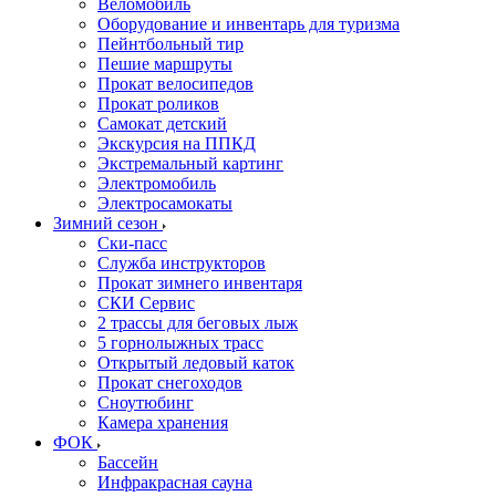
Веломобиль
Оборудование и инвентарь для туризма
Пейнтбольный тир
Пешие маршруты
Прокат велосипедов
Прокат роликов
Самокат детский
Экскурсия на ППКД
Экстремальный картинг
Электромобиль
Электросамокаты
Зимний сезон
Ски-пасс
Служба инструкторов
Прокат зимнего инвентаря
СКИ Сервис
2 трассы для беговых лыж
5 горнолыжных трасс
Открытый ледовый каток
Прокат снегоходов
Сноутюбинг
Камера хранения
ФОК
Бассейн
Инфракрасная сауна