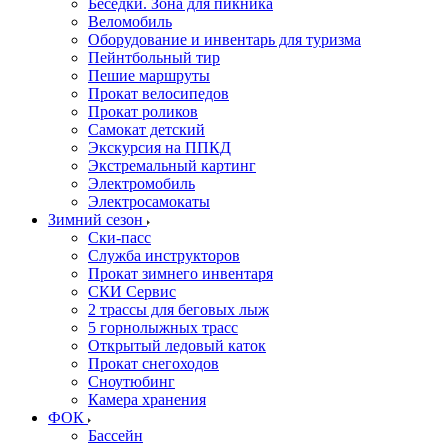
Беседки. Зона для пикника
Веломобиль
Оборудование и инвентарь для туризма
Пейнтбольный тир
Пешие маршруты
Прокат велосипедов
Прокат роликов
Самокат детский
Экскурсия на ППКД
Экстремальный картинг
Электромобиль
Электросамокаты
Зимний сезон
Ски-пасс
Служба инструкторов
Прокат зимнего инвентаря
СКИ Сервис
2 трассы для беговых лыж
5 горнолыжных трасс
Открытый ледовый каток
Прокат снегоходов
Сноутюбинг
Камера хранения
ФОК
Бассейн