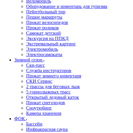
Веломобиль
Оборудование и инвентарь для туризма
Пейнтбольный тир
Пешие маршруты
Прокат велосипедов
Прокат роликов
Самокат детский
Экскурсия на ППКД
Экстремальный картинг
Электромобиль
Электросамокаты
Зимний сезон
Ски-пасс
Служба инструкторов
Прокат зимнего инвентаря
СКИ Сервис
2 трассы для беговых лыж
5 горнолыжных трасс
Открытый ледовый каток
Прокат снегоходов
Сноутюбинг
Камера хранения
ФОК
Бассейн
Инфракрасная сауна